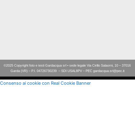
©2025 Copyright foto e testi Gardacqua srl • sede legale Via Cirillo Salaorni, 10 – 37016
Garda (VR) – P.I. 04726730239 – SDI USAL8PV – PEC gardacqua.srl@pec.it
Consenso ai cookie con Real Cookie Banner