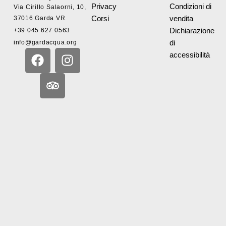
Privacy
Condizioni di
Via Cirillo Salaorni, 10,
37016 Garda VR
Corsi
vendita
+39 045 627 0563
Dichiarazione
info@gardacqua.org
di
F
T
I
accessibilità
a
r
n
c
i
s
e
p
t
b
a
a
o
d
g
o
v
r
k
i
a
s
m
o
r