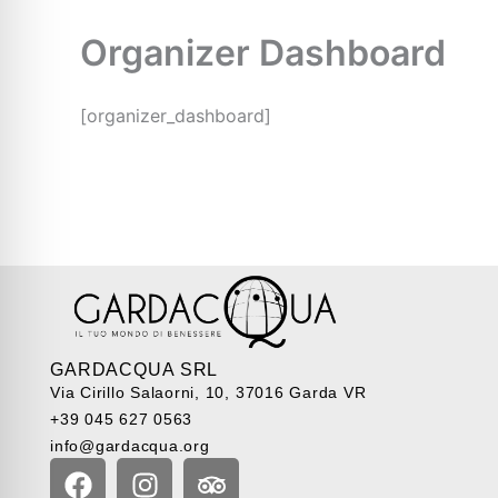
Organizer Dashboard
[organizer_dashboard]
GARDACQUA SRL
Via Cirillo Salaorni, 10, 37016 Garda VR
+39 045 627 0563
info@gardacqua.org
F
I
T
a
n
r