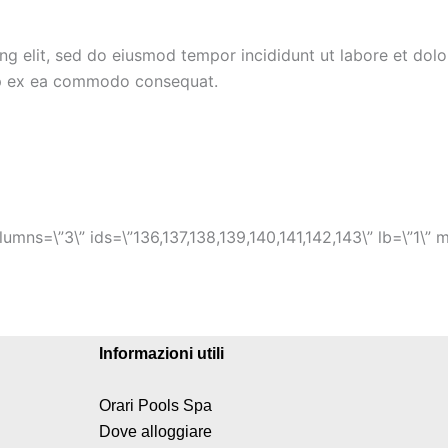
ing elit, sed do eiusmod tempor incididunt ut labore et dol
quip ex ea commodo consequat.
mns=\”3\” ids=\”136,137,138,139,140,141,142,143\” lb=\”1\” 
Informazioni utili
Orari Pools Spa
Dove alloggiare