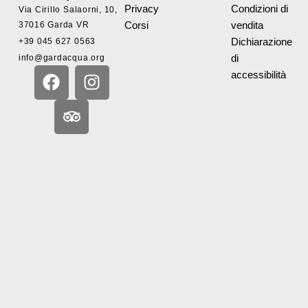
Privacy
Condizioni di
Via Cirillo Salaorni, 10,
37016 Garda VR
Corsi
vendita
+39 045 627 0563
Dichiarazione
info@gardacqua.org
di
F
T
I
accessibilità
a
r
n
c
i
s
e
p
t
b
a
a
o
d
g
o
v
r
k
i
a
s
m
o
r