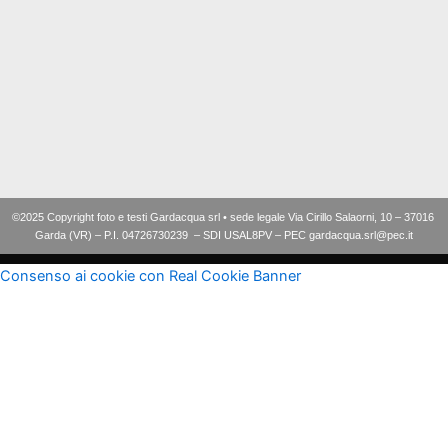
©2025 Copyright foto e testi Gardacqua srl • sede legale Via Cirillo Salaorni, 10 – 37016
Garda (VR) – P.I. 04726730239 – SDI USAL8PV – PEC gardacqua.srl@pec.it
Consenso ai cookie con Real Cookie Banner